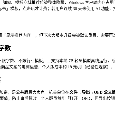
、弹窗、模板商城推荐位被整体隐藏，Windows 客户端内存占
标书」模板，点击后才计费；若用户连续 30 天未使用 AI 功能，
闭「显示推荐内容」，但下次大版本升级会被默认重置，需要再
按字数
版在授权期内不限字数、不限行业模板，且支持本地 7B 轻量模型离线
更 200 条商品文案的电商运营，个人版成本约 18 元/月（经验性
链
SM4 加密，是公共版最大卖点。机关单位在
文件→导出→OFD 公文
M3 摘要值，防止事后篡改。个人版虽然能「打开」OFD，但导出