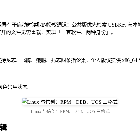
差异在于启动时读取的授权通道：公共版优先检索 USBKey 与本地
打开的文件无需重载，实现「一套软件、两种身份」。
持龙芯、飞腾、鲲鹏、兆芯四条指令集；个人版仅提供 x86_64 与 
灰色禁用状态。
Linux 与信创：RPM、DEB、UOS 三格式
编辑