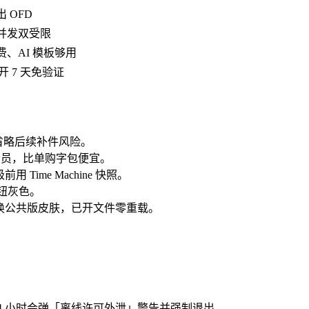
 OFD
与并发双受限
费、AI 模板够用
开 7 天免验证
省略后续补件风险。
 折会员，比单购字包便宜。
 Time Machine 快照。
按钮灰色。
动切换公共版皮肤，已开文件零重载。
，否则每 24 小时会弹「离线许可外泄」警告并强制退出。