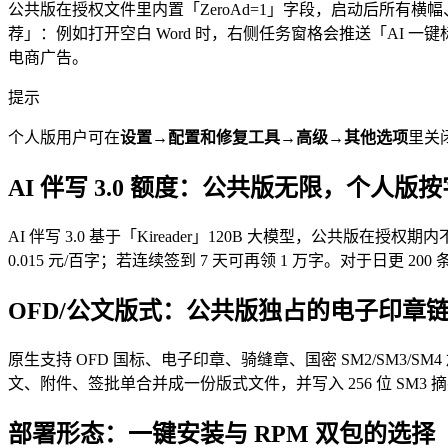
公共版在授权文件里内置「ZeroAd=1」字段，启动后所有横幅
荐」：例如打开空白 Word 时，右侧任务窗格会推送「AI 一键
电商广告。
提示
个人版用户可在
设置→配置和修复工具→高级→其他选项
里关
AI 伴写 3.0 额度：公共版无限，个人版
AI 伴写 3.0 基于「Kireader」120B 大模型，公共
0.015 元/百字；若连续签到 7 天可再领 1 万字。对于日
OFD/公文版式：公共版独占的电子印章
原生支持 OFD 国标、电子印章、骑缝章、国密 SM2/SM3/
文、附件、签批单合并成一份版式文件，并写入 256 位 S
部署形态：一键安装与 RPM 双包的选择