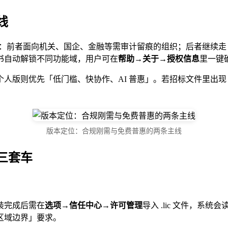
线
与「个人版」：前者面向机关、国企、金融等需审计留痕的组织；后者继
书自动解锁不同功能域，用户可在
帮助→关于→授权信息
里一键
人版则优先「低门槛、快协作、AI 普惠」。若招标文件里出现「
。
版本定位：合规刚需与免费普惠的两条主线
三套车
安装完成后需在
选项→信任中心→许可管理
导入 .lic 文件，系统
全区域边界」要求。