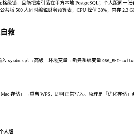
、单元格级锁，且能把索引落在甲方本地 PostgreSQL；个人版同一
 500 人同时编辑财务预算表，CPU 峰值 38%，内存 2.3 GB；
速自救
输入
→高级→环境变量→新建系统变量
sysdm.cpl
QSG_RHI=softw
优化 Mac 存储」→重启 WPS，即可正常写入。原理是「优化存储」会
个人版