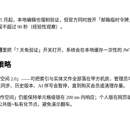
5 月起，本地编辑也强制验证，但官方同时放开「邮箱临时令牌」通道：
不超过 90 秒（经验性观察）。
用
里把「7 天免验证」开关打开，系统会在本地缓存一次性的 JW
的策略
作空间 2.0」——可把索引与实体文件全部落在甲方机房，管理员
云同步、历史版本、AI 伴写会暂停，直到购买会员或清理存量。
协作空间」仍能保持单元格级锁在 200 ms 内响应；个人版在
公共版+私有化节点，避免演示翻车。