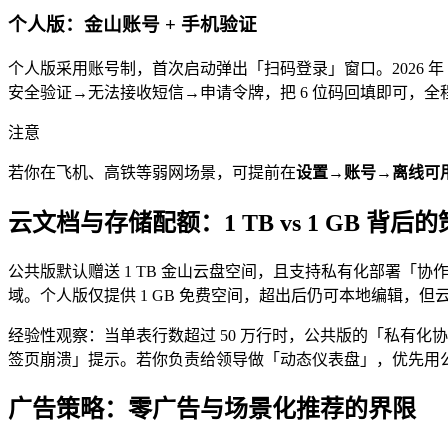
个人版：金山账号 + 手机验证
个人版采用账号制，首次启动弹出「扫码登录」窗口。2026 年 
安全验证→无法接收短信→申请令牌，把 6 位码回填即可，全程
注意
若你在飞机、高铁等弱网场景，可提前在
设置→账号→离线可
云文档与存储配额：1 TB vs 1 GB 背后
公共版默认赠送 1 TB 金山云盘空间，且支持私有化部署「协
域。个人版仅提供 1 GB 免费空间，超出后仍可本地编辑，但
经验性观察：当单表行数超过 50 万行时，公共版的「私有化
签页崩溃」提示。若你负责给领导做「动态仪表盘」，优先用
广告策略：零广告与场景化推荐的界限