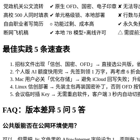
党政机关公文流转
✔ 原生 OFD、国密、电子印章
✘ 无法导出
高校 500 人同时填表
✔ 单元格级锁、本地部署
✘ 行数
自由职业者写简历
○ 功能过剩、成本高
✔ 永久免
断网飞机稿
✔ 本地 7B 模型+离线许可
△ 需提前
最佳实践 5 条速查表
招标文件出现「信创、国密、OFD」→ 直接选公共版，
个人版 AI 额度快用完 → 先签到领 1 万字，再考虑 6
Mac 用户必关「优化存储」→ 避免 iCloud 回写失败；升级前用
Linux 信创部署 → 先装主包再装国密补丁，否则 OFD 
会议临时插 Key → 无需重启软件，客户端 3 秒内自
FAQ：版本差异 5 问 5 答
公共版能否在公网环境使用？
可以，但需把 .lic 文件里的 AllowInternet 字段设为 1