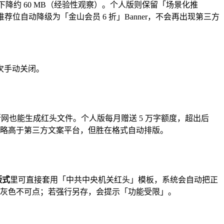
用下降约 60 MB（经验性观察）。个人版则保留「场景化推
推荐位自动降级为「金山会员 6 折」Banner，不会再出现第三方
次手动关闭。
运行，断网也能生成红头文件。个人版每月赠送 5 万字额度，超出后
观察），略高于第三方文案平台，但胜在格式自动排版。
版式
里可直接套用「中共中央机关红头」模板，系统会自动把正
按钮灰色不可点；若强行另存，会提示「功能受限」。