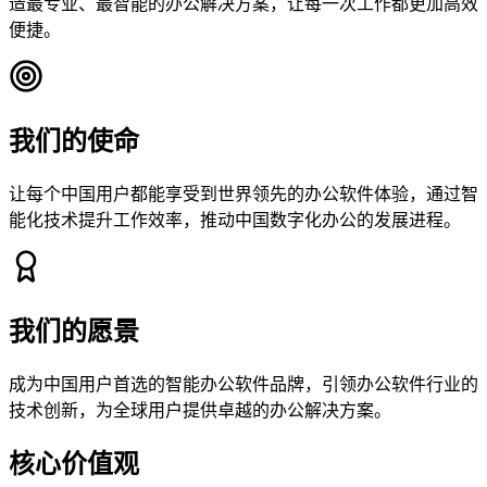
造最专业、最智能的办公解决方案，让每一次工作都更加高效
便捷。
我们的使命
让每个中国用户都能享受到世界领先的办公软件体验，通过智
能化技术提升工作效率，推动中国数字化办公的发展进程。
我们的愿景
成为中国用户首选的智能办公软件品牌，引领办公软件行业的
技术创新，为全球用户提供卓越的办公解决方案。
核心价值观