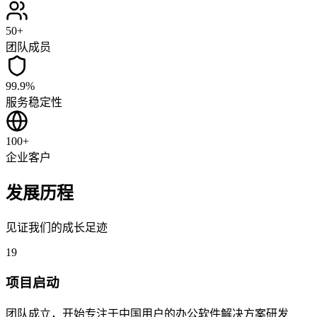
50+
团队成员
99.9%
服务稳定性
100+
企业客户
发展历程
见证我们的成长足迹
19
项目启动
团队成立，开始专注于中国用户的办公软件解决方案研发