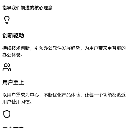
指导我们前进的核心理念
创新驱动
持续技术创新，引领办公软件发展趋势，为用户带来更智能的
办公体验。
用户至上
以用户需求为中心，不断优化产品体验，让每一个功能都贴近
用户使用习惯。