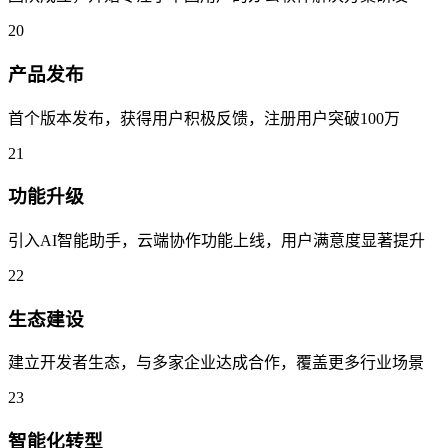
20
产品发布
首个版本发布，获得用户积极反馈，注册用户突破100万
21
功能升级
引入AI智能助手，云端协作功能上线，用户满意度显著提升
22
生态建设
建立开发者生态，与多家企业达成合作，覆盖更多行业场景
23
智能化转型