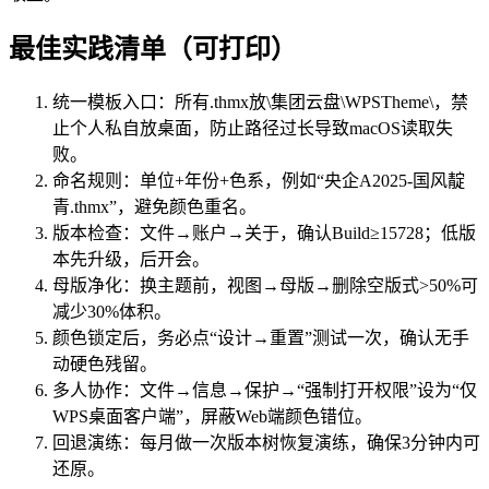
最佳实践清单（可打印）
统一模板入口：所有.thmx放\集团云盘\WPSTheme\，禁
止个人私自放桌面，防止路径过长导致macOS读取失
败。
命名规则：单位+年份+色系，例如“央企A2025-国风靛
青.thmx”，避免颜色重名。
版本检查：文件→账户→关于，确认Build≥15728；低版
本先升级，后开会。
母版净化：换主题前，视图→母版→删除空版式>50%可
减少30%体积。
颜色锁定后，务必点“设计→重置”测试一次，确认无手
动硬色残留。
多人协作：文件→信息→保护→“强制打开权限”设为“仅
WPS桌面客户端”，屏蔽Web端颜色错位。
回退演练：每月做一次版本树恢复演练，确保3分钟内可
还原。