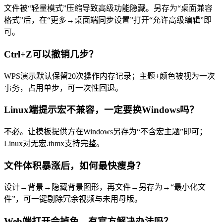
文件被“轻量模式”压缩导致高级功能隐藏。另存为“桌面兼容
格式”后，在“更多→桌面端同步设置”打开“允许高级编辑”即
可。
Ctrl+Z可以撤销几步？
WPS演示默认保留20次操作内存记录；主题+颜色被视为一次
事务，占用单步，可一次性回退。
Linux端提示宏不兼容，一定要换Windows吗？
不必。让模板提供方在Windows另存为“不含宏主题”即可；
Linux对无宏.thmx支持完整。
文件体积暴涨后，如何最快瘦身？
设计→背景→隐藏背景图形，再文件→另存为→“最小化文
件”，可一键剔除冗余视频与未用母版。
Web端打开会掉色，有官方解决办法吗？