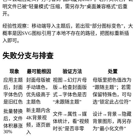
明文件已被“轻量模式”压缩，需另存为“桌面兼容格式”后重
开。
经验性观察：移动端导入主题后，若出现“部分图标变色”，大
概率是因SVG图标引用了本地不存在的路径，把图标重新插
入即可。
失败分支与排查
现象
最可能根因
验证方法
处置
应用主题
封面母版被
视图→幻灯片母
母版里把色值改为
后，封面
手动填色，
版→检查封面版
“跟随主题”；若需
字体色仍
优先级高于
式→字体色是否
保留特殊色，可勾
是旧红色
主题色
“未跟随主题”
选“锁定此占位符”
新主题内含
批量替换
文件→属性→媒
设计→背景→隐藏
4K背景视
后，文件
体统计，看“视频
背景图形，再另存
频，逐页嵌
体积暴涨
时长”是否非零
为“最小化文件”
30%
入