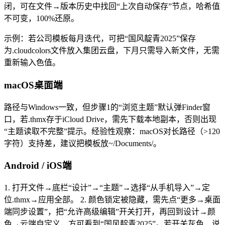
闭，可在文件→版本历史中找回“上次自动保存”节点，哈希值
不可变，100%还原。
示例：若公司模板每月迭代，可把“国风靛青2025”保存
为.cloudcolors文件放入集团云盘，下月只需导入新文件，无需
重新输入色值。
macOS桌面端
路径与Windows一致，但步骤1的“浏览主题”默认弹Finder窗
口，若.thmx存于iCloud Drive，需先下载本地副本，否则出现
“主题读取不完整”提示。经验性观察：macOS对长路径（>120
字符）支持差，建议把模板放~/Documents/。
Android / iOS端
1. 打开文件→底栏“设计”→“主题”→选择“从手机导入”→定
位.thmx→应用全部。 2. 颜色锁定被隐藏，需先点“更多→桌面
端同步设置”，把“允许高级编辑”开关打开，再回到设计→颜
色→云端自定义，方可看到“国风靛青2025”。若开关灰色，说