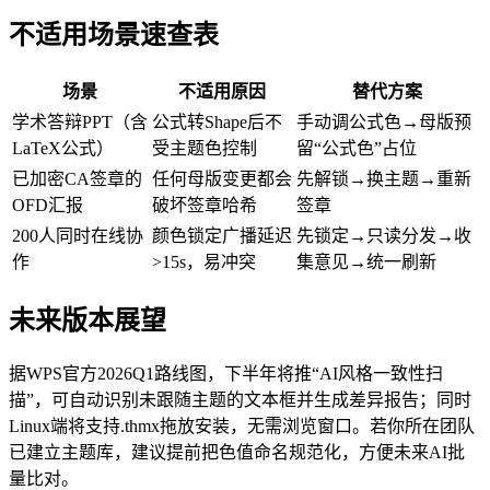
不适用场景速查表
场景
不适用原因
替代方案
学术答辩PPT（含
公式转Shape后不
手动调公式色→母版预
LaTeX公式）
受主题色控制
留“公式色”占位
已加密CA签章的
任何母版变更都会
先解锁→换主题→重新
OFD汇报
破坏签章哈希
签章
200人同时在线协
颜色锁定广播延迟
先锁定→只读分发→收
作
>15s，易冲突
集意见→统一刷新
未来版本展望
据WPS官方2026Q1路线图，下半年将推“AI风格一致性扫
描”，可自动识别未跟随主题的文本框并生成差异报告；同时
Linux端将支持.thmx拖放安装，无需浏览窗口。若你所在团队
已建立主题库，建议提前把色值命名规范化，方便未来AI批
量比对。