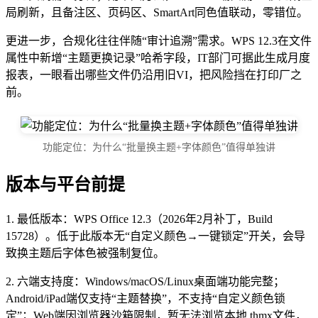
局刷新，且备注区、页码区、SmartArt同色值联动，零错位。
更进一步，合规化往往伴随“审计追溯”需求。WPS 12.3在文件
属性中新增“主题更换记录”哈希字段，IT部门可据此生成月度
报表，一眼看出哪些文件仍沿用旧VI，把风险挡在打印厂之
前。
功能定位：为什么“批量换主题+字体颜色”值得单独讲
版本与平台前提
1. 最低版本：WPS Office 12.3（2026年2月补丁，Build
15728）。低于此版本无“自定义颜色→一键锁定”开关，会导
致换主题后字体色被强制复位。
2. 六端支持度：Windows/macOS/Linux桌面端功能完整；
Android/iPad端仅支持“主题替换”，不支持“自定义颜色锁
定”；Web端因浏览器沙箱限制，暂无法浏览本地.thmx文件，