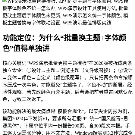
功能定位：为什么“批量换主题+字体颜
色”值得单独讲
核心关键词“WPS演示批量更换主题模板”在2026版被拆成两条
独立命令：①设计→主题→浏览主题（文件级替换）；②设计
→变体→颜色→自定义（颜色级覆写）。只有把两条命令按顺
序压成一次事务，才能避免“主题换了、字色不动”的断层。经
验性观察：若先改颜色再套主题，后者会把前者重置回默认配
色，导致二次返工。
该功能解决的最大痛点是“模板合规化”。以某央企周报为例，
集团2025Q4下发新VI，要求所有汇报PPT统一“国风靛青+思
源黑体”，下属单位平均一份报告200页、含300段文本框。手
工逐页调需40分钟；用本文方法，Windows端实测3.2秒完成全