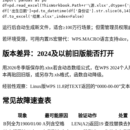
import pandas as pd

df=pd.read_excel(ThisWorkbook.Path+r'\源.xlsx',dtype={
df['出生日期']=pd.to_datetime(df['身份证'].str.slice(6,14),
df.to_excel('结果.xlsx',index=False)
运行后自动生成新文件，适合≥100万行场景；但需管理员权限启用
若环境受限，可用内置JS宏替代：WPS.MACRO语言支持slic
版本差异：2024及以前旧版能否打开
用2026冬季版保存的.xlsx若含动态数组公式，在WPS 2024
本再贴回旧版，或另存为.xls格式，函数自动降级。
经验性观察：Linux版WPS 11.8对TEXT返回的“0000-00-0
常见故障速查表
现象
最可能原因
验证动作
处置
B列全为1900/01/00
A列含空格
LEN(A2)返回19
查找替换去