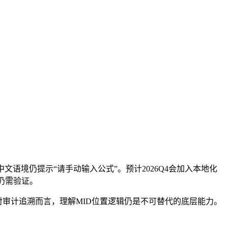
案，但中文语境仍提示“请手动输入公式”。预计2026Q4会加入本地化
仍需验证。
对审计追溯而言，理解MID位置逻辑仍是不可替代的底层能力。