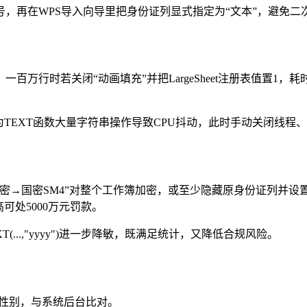
号，再在WPS导入向导里把身份证列显式指定为“文本”，避免二
4秒；一百万行时若关闭“动画填充”并把LargeSheet注册表值置1
为TEXT函数大量字符串操作导致CPU抖动，此时手动关闭线程
→国密SM4”对整个工作簿加密，或至少隐藏原身份证列并设置工
可处5000万元罚款。
...,"yyyy")进一步降敏，既满足统计，又降低合规风险。
性别，与系统后台比对。