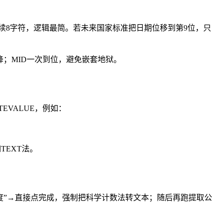
位起连续8字符，逻辑最简。若未来国家标准把日期位移到第9位，只
性骤降；MID一次到位，避免嵌套地狱。
EVALUE，例如：
TEXT法。
选“固定宽度”→直接点完成，强制把科学计数法转文本；随后再跑提取公