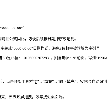
"0000-00-00")
，即可把公式固化，方便后续按日期排序或透视。
转成“0000-00-00”日期样式，避免8位数字被误解为序列号。
；若A3是15位“110105900307283”，则自动补“19”前缀，得到“1990-0
后，点击顶部工具栏“∑”→“填充”→“向下填充”，WPS会自
。
下填充，省去触屏拖拽，效率接近桌面端。