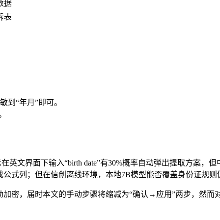
数据
拆表
敏到“年月”即可。
。
示在英文界面下输入“birth date”有30%概率自动弹出提取方
生成公式列；但在信创离线环境，本地7B模型能否覆盖身份证规则
自动加密，届时本文的手动步骤将缩减为“确认→应用”两步，然而