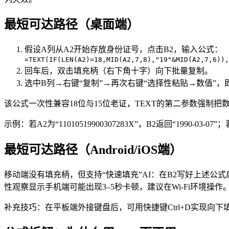
最短可达路径（桌面端）
假设A列从A2开始存放身份证号，点击B2，输入公式：
=TEXT(IF(LEN(A2)=18,MID(A2,7,8),"19"&MID(A2,7,6)),
回车后，双击填充柄（右下角十字）向下批量复制。
选中B列→右键“复制”→再次右键“选择性粘贴→数值”
该公式一次性兼容18位与15位老证，TEXT的第二参数强制把数字
示例：若A2为“11010519900307283X”，B2返回“1990-03-07”
最短可达路径（Android/iOS端）
移动端没有填充柄，但支持“快速填充”AI：在B2写好上述公式
性观察显示手机端可能出现3–5秒卡顿，建议在Wi-Fi环境操作
补充技巧：在平板端外接键盘后，可用快捷键Ctrl+D实现向