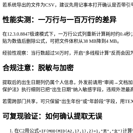
若系统导出的文件为CSV，建议先用记事本打开确认是否带引
性能实测：一万行与一百万行的差异
在12.3.0.8847极速模式下，一万行公式列重新计算耗时约0.
贴为数值后删除公式，可把文件体积从38 MB降到4 MB。
经验性观察：当行数超过50万时，开启“多线程计算”反而会因
合规注意：脱敏与加密
提取后的出生日期列仍属个人信息，外发前请用“审阅→文档加密
保护法》执行细则已把“出生日期”纳入敏感字段，违规外泄最高
若需跨部门共享，可只保留“出生年份”或“年龄段”字段，用TEXT(
可复现验证：如何确认提取无误
在C2用公式
计算
=IF(MOD(MID(A2,17,1),2)=1,"男","女")