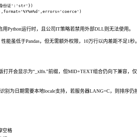
'身份证':'str'})

format='%Y%m%d',errors='coerce')

Python运行时，且公司IT策略若禁用外部DLL则无法使用。
e，性能虽低于Pandas，但无需额外权限，10万行以内差距不足1秒
个人版打开会显示为“_xlfn.”前缀，但MID+TEXT组合仍向下兼
0”文本识别为日期需要本地locale支持，若服务器LANG=C，则排序仍按
掉空格