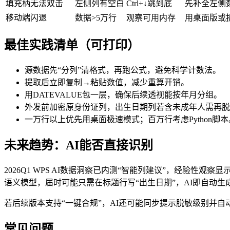
填充柄无法双击
左侧列有空白
Ctrl+↓跳到底
先补全左侧
移动端闪退
数据>5万行
观察可用内存
用桌面版或
最佳实践清单（可打印）
源数据先“分列”清格式，再跑公式，避免科学计数法。
提取后立即复制→粘贴数值，减少重算开销。
用DATEVALUE包一层，确保后续透视能按年月分组。
外发前加密原身份证列，出生日期列若含未成年人需再脱
一万行以上优先用桌面极速模式；百万行考虑Python脚本
未来趋势：AI能否直接识别
2026Q1 WPS AI数据洞察已内测“智能列建议”，经验性观察显
语义模型，届时可能只需在标题行写“出生日期”，AI即自动
若后续版本支持“一键合规”，AI还可能同步提示脱敏级别并
常见问题