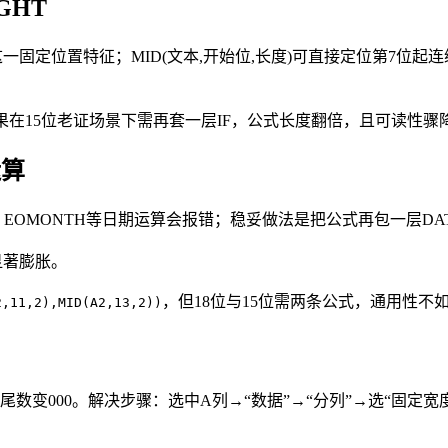
GHT
”这一固定位置特征；MID(文本,开始位,长度)可直接定位第7
)嵌套，结果在15位老证场景下需再套一层IF，公式长度翻倍，且可读
运算
F、EOMONTH等日期运算会报错；稳妥做法是把公式再包一层DAT
显著膨胀。
，但18位与15位需两条公式，通用性不如
2,11,2),MID(A2,13,2))
WPS打开后尾数变000。解决步骤：选中A列→“数据”→“分列”→