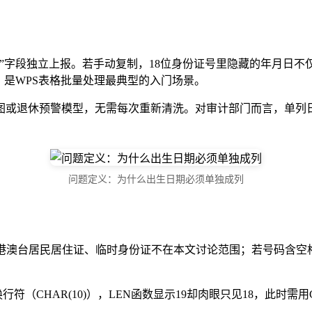
日期”字段独立上报。若手动复制，18位身份证号里隐藏的年月日
，是WPS表格批量处理最典型的入门场景。
图或退休预警模型，无需每次重新清洗。对审计部门而言，单列日
问题定义：为什么出生日期必须单独成列
照、港澳台居民居住证、临时身份证不在本文讨论范围；若号码含空
符（CHAR(10)），LEN函数显示19却肉眼只见18，此时需