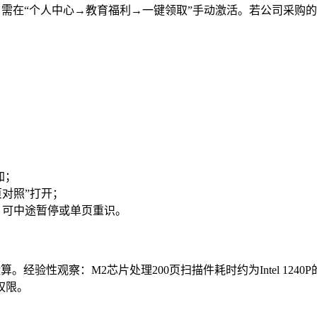
深，需在“个人中心→教育福利→一键领取”手动激活。若公司采购的是
加；
页对照”打开；
线，可中途暂停或单页重识。
算。经验性观察：M2芯片处理200页扫描件耗时约为Intel 124
s权限。