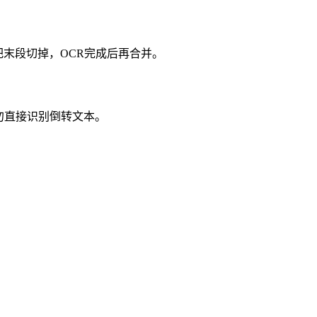
”把末段切掉，OCR完成后再合并。
勿直接识别倒转文本。