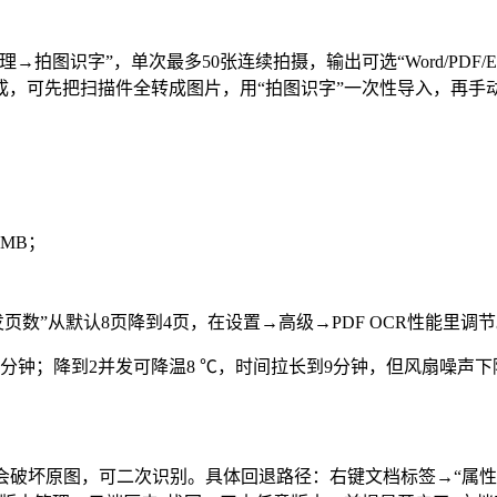
→图片处理→拍图识字”，单次最多50张连续拍摄，输出可选“Word/PD
完成，可先把扫描件全转成图片，用“拍图识字”一次性导入，再手
 MB；
并发页数”从默认8页降到4页，在设置→高级→PDF OCR性能里调
页约需6分钟；降到2并发可降温8 ℃，时间拉长到9分钟，但风扇
会破坏原图，可二次识别。具体回退路径：右键文档标签→“属性”