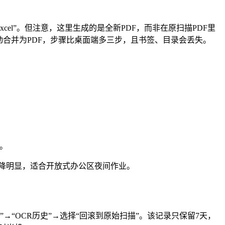
F/Excel”。但注意，这里生成的是全新PDF，而非在原扫描PDF里
动合并为PDF，步骤比桌面端多三步，且书签、目录会丢失。
节。
噪声下降明显，适合开放式办公区夜间作业。
→“OCR历史”→选择“回滚到原始扫描”。该记录只保留7天，