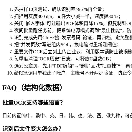
先抽样10页测试，确认识别率>95 %再全量；
扫描用灰度300 dpi，文件大小减一半，速度提30 %；
关闭“嵌入字体”可让输出PDF体积再降15 %，但复制到Of
夜间批量跑任务前，把系统电源模式调到“最佳性能”，防
识别完成先用Ctrl+F搜“发票号码”验证，再归档，避免
把“并发页数”写进组内SOP，换电脑时重新测阈值；
重要文件OCR后立刻上传企业云，利用版本锁防止被误
每季度清理“OCR历史”日志，可释放C盘数GB；
遇到公章页，先用“PDF编辑”→“删除区域”把章抹掉，
给RPA调用单独建子账户，主账号不开两步验证，防止
FAQ（结构化数据）
批量OCR支持哪些语言？
目前内置简中、繁中、英、日、韩、德、法、西、俄九种，可在
识别后文件变大怎么办？