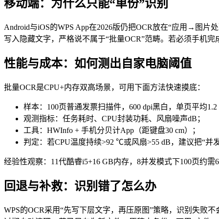
移动端：为什么只能“单份”识别
Android与iOS的WPS App在2026版仍把OCR放在“应用
写入隐藏文字，严格说不属于“批量OCR”范畴。若必须手机
性能与成本：如何测出自家电脑阈值
批量OCR是CPU+内存双高场景，可用下面方法快速摸底：
样本：100页普通发票扫描件，600 dpi黑白，单页平均1.2
观测指标：任务耗时、CPU封装功耗、风扇噪声dB；
工具：HWInfo + 手机分贝计App（距键盘30 cm）；
判定：若CPU温度持续>92 ℃或风扇>55 dB，建议把“
经验性观察：11代酷睿i5+16 GB内存，8并发模式下100
回退与补救：识别错了怎么办
WPS的OCR采用“先写下层文字，再压原图”策略，识别失败不