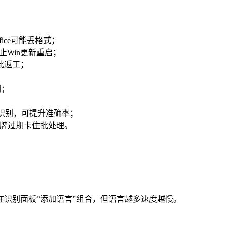
fice可能丢格式；
止Win更新重启；
整批返工；
删；
再识别，可提升准确率；
令牌过期卡住批处理。
识别面板“添加语言”组合，但语言越多速度越慢。