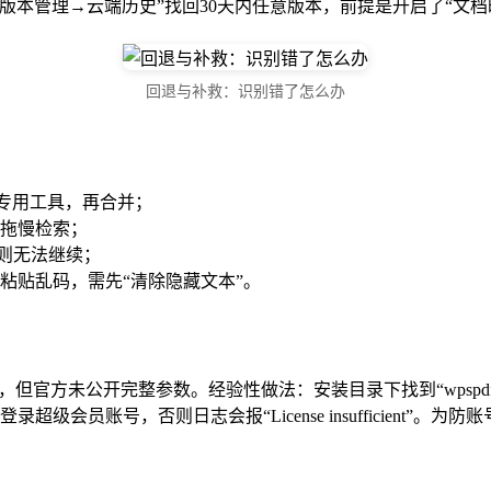
版本管理→云端历史”找回30天内任意版本，前提是开启了“文档
回退与补救：识别错了怎么办
别专用工具，再合并；
拖慢检索；
码则无法继续；
制粘贴乱码，需先“清除隐藏文本”。
完整参数。经验性做法：安装目录下找到“wpspdf.exe”→传参“/ocr 
级会员账号，否则日志会报“License insufficient”。