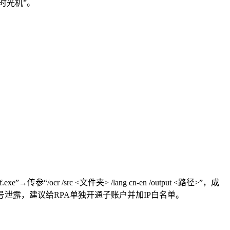
时光机”。
/src <文件夹> /lang cn-en /output <路径>”，成
为防账号泄露，建议给RPA单独开通子账户并加IP白名单。