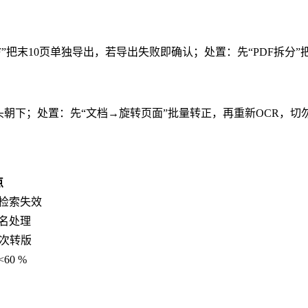
F”把末10页单独导出，若导出失败即确认；处置：先“PDF拆分
头朝下；处置：先“文档→旋转页面”批量转正，再重新OCR，切
点
检索失效
名处理
二次转版
60 %