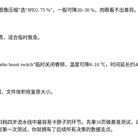
像压缩”选“JPEG 75 %”，一般可降20–30 %，肉眼看不出差异
续费，适合临时救急。
oost switch”临时关闭睿频，温度可降8–10 ℃，时间延长约4
图，文件体积恢复原大小。
归档四步流水线中最容易卡脖子的环节。先拿10页做基准测试，记
，跑完第一次测试，你就拥有了后续所有决策的数据支点。