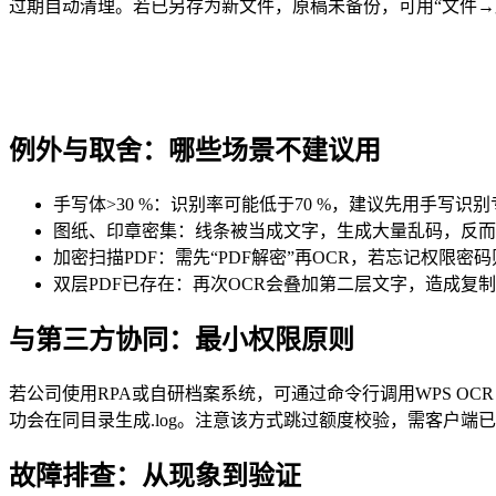
过期自动清理。若已另存为新文件，原稿未备份，可用“文件→
例外与取舍：哪些场景不建议用
手写体>30 %：识别率可能低于70 %，建议先用手写识
图纸、印章密集：线条被当成文字，生成大量乱码，反而
加密扫描PDF：需先“PDF解密”再OCR，若忘记权限密
双层PDF已存在：再次OCR会叠加第二层文字，造成复
与第三方协同：最小权限原则
若公司使用RPA或自研档案系统，可通过命令行调用WPS OCR，但官方未公开
功会在同目录生成.log。注意该方式跳过额度校验，需客户端已登录超
故障排查：从现象到验证