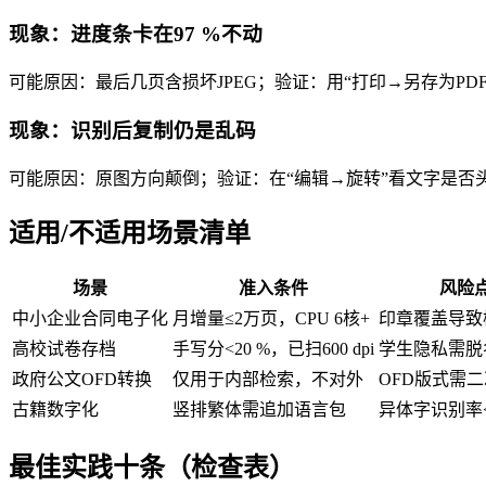
现象：进度条卡在97 %不动
可能原因：最后几页含损坏JPEG；验证：用“打印→另存为PD
现象：识别后复制仍是乱码
可能原因：原图方向颠倒；验证：在“编辑→旋转”看文字是否
适用/不适用场景清单
场景
准入条件
风险
中小企业合同电子化
月增量≤2万页，CPU 6核+
印章覆盖导致
高校试卷存档
手写分<20 %，已扫600 dpi
学生隐私需脱
政府公文OFD转换
仅用于内部检索，不对外
OFD版式需
古籍数字化
竖排繁体需追加语言包
异体字识别率<
最佳实践十条（检查表）